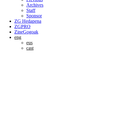
Archives
Staff
Sponsor
ZG Hedapena
ZGPRO
ZineGogoak
eng
eus
cast