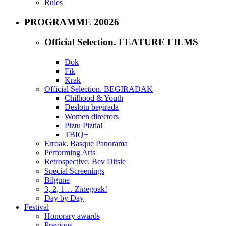
Rules
PROGRAMME 20026
Official Selection. FEATURE FILMS
Dok
Fik
Krak
Official Selection. BEGIRADAK
Chilhood & Youth
Deslotu begirada
Women directors
Piztu Piztia!
TBIQ+
Erroak. Basque Panorama
Performing Arts
Retrospective. Bev Ditsie
Special Screenings
Bilgune
3, 2, 1… Zinegoak!
Day by Day
Festival
Honorary awards
Previous