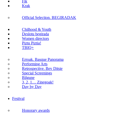
Fik
Krak
Official Selection. BEGIRADAK
Chilhood & Youth
Deslotu begirada
Women directors
Piztu Piztia!
TBIQ+
Erroak. Basque Panorama
Performing Arts
Retrospective. Bev Ditsie
Special Screenings
Bilgune
3, 2, 1… Zinegoak!
Day by Day
Festival
Honorary awards