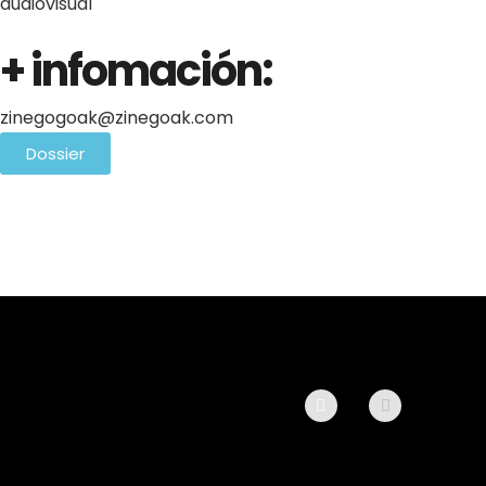
audiovisual
+ infomación:
zinegogoak@zinegoak.com
Dossier