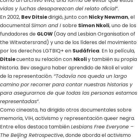
como un archivo vivo, una forma de evitar que estas
vidas y luchas desaparezcan del relato oficial
”.
En 2002,
Bev Ditsie
dirigió, junto con
Nicky Newman
, el
documental
Simon and I
sobre
Simon Nkoli
, uno de los
fundadores de
GLOW
(Gay and Lesbian Organisation of
the Witwatersrand) y una de los líderes del movimiento
por los derechos LGTBIQ+ en
Sudáfrica
. En la película,
Ditsie
cuenta su relación con
Nkoli
y también su propia
historia. Bev asegura haber aprendido de Nkoli el valor
de la representación.
“Todavía nos queda un largo
camino por recorrer para contar nuestras historias y
para asegurarnos de que todas las personas estamos
representadas
”.
Como cineasta, ha dirigido otros documentales sobre
memoria, VIH, activismo y representación queer negra.
Entre ellos destaca también
Lesbians Free Everyone –
The Beijing Retrospective
, donde aborda el activismo