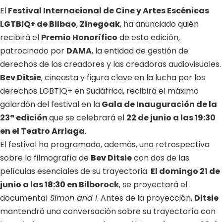
El
Festival Internacional de Cine y Artes Escénicas
LGTBIQ+ de Bilbao
,
Zinegoak
, ha anunciado quién
recibirá el
Premio Honorífico
de esta edición,
patrocinado por
DAMA
, la entidad de gestión de
derechos de los creadores y las creadoras audiovisuales.
Bev Ditsie
, cineasta y figura clave en la lucha por los
derechos LGBTIQ+ en Sudáfrica, recibirá el máximo
galardón del festival en la
Gala de Inauguración de la
23ª edición
que se celebrará el
22 de junio a las 19:30
en el Teatro Arriaga
.
El festival ha programado, además, una retrospectiva
sobre la filmografía de
Bev Ditsie
con dos de las
películas esenciales de su trayectoria.
El domingo 21 de
junio a las 18:30 en Bilborock
, se proyectará el
documental
Simon and I
. Antes de la proyección,
Ditsie
mantendrá una conversación sobre su trayectoría con