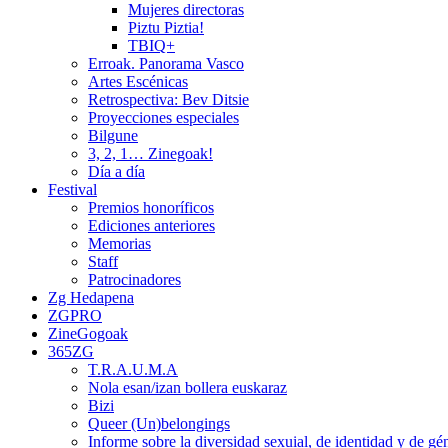
Mujeres directoras
Piztu Piztia!
TBIQ+
Erroak. Panorama Vasco
Artes Escénicas
Retrospectiva: Bev Ditsie
Proyecciones especiales
Bilgune
3, 2, 1… Zinegoak!
Día a día
Festival
Premios honoríficos
Ediciones anteriores
Memorias
Staff
Patrocinadores
Zg Hedapena
ZGPRO
ZineGogoak
365ZG
T.R.A.U.M.A
Nola esan/izan bollera euskaraz
Bizi
Queer (Un)belongings
Informe sobre la diversidad sexuial, de identidad y de g