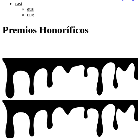
cast
eus
eng
Premios Honoríficos