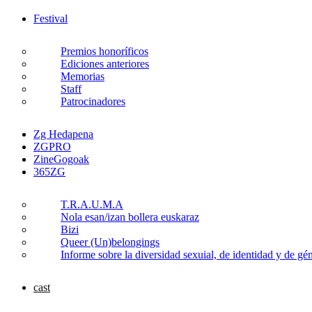
Festival
Premios honoríficos
Ediciones anteriores
Memorias
Staff
Patrocinadores
Zg Hedapena
ZGPRO
ZineGogoak
365ZG
T.R.A.U.M.A
Nola esan/izan bollera euskaraz
Bizi
Queer (Un)belongings
Informe sobre la diversidad sexuial, de identidad y de g
cast