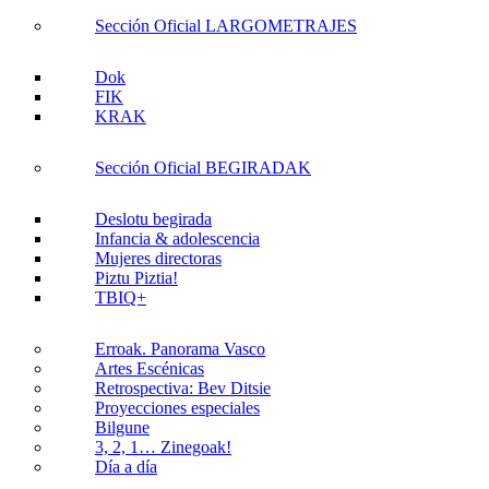
Sección Oficial LARGOMETRAJES
Dok
FIK
KRAK
Sección Oficial BEGIRADAK
Deslotu begirada
Infancia & adolescencia
Mujeres directoras
Piztu Piztia!
TBIQ+
Erroak. Panorama Vasco
Artes Escénicas
Retrospectiva: Bev Ditsie
Proyecciones especiales
Bilgune
3, 2, 1… Zinegoak!
Día a día