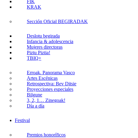
FIK
KRAK
Sección Oficial BEGIRADAK
Deslotu begirada
Infancia & adolescencia
Mujeres directoras
Piztu Piztia!
TBIQ+
Erroak. Panorama Vasco
Artes Escénicas
Retrospectiva: Bev Ditsie
Proyecciones especiales
Bilgune
3, 2, 1… Zinegoak!
Día a día
Festival
Premios honoríficos