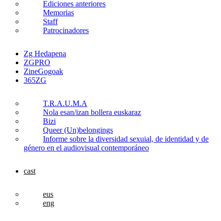
Ediciones anteriores
Memorias
Staff
Patrocinadores
Zg Hedapena
ZGPRO
ZineGogoak
365ZG
T.R.A.U.M.A
Nola esan/izan bollera euskaraz
Bizi
Queer (Un)belongings
Informe sobre la diversidad sexuial, de identidad y de
género en el audiovisual contemporáneo
cast
eus
eng