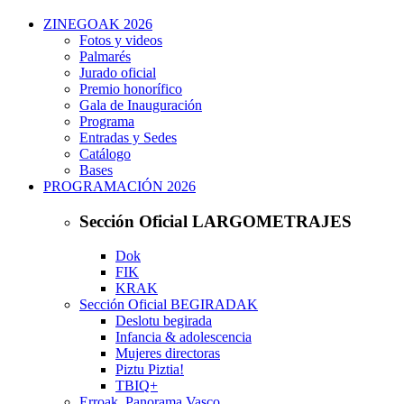
ZINEGOAK 2026
Fotos y videos
Palmarés
Jurado oficial
Premio honorífico
Gala de Inauguración
Programa
Entradas y Sedes
Catálogo
Bases
PROGRAMACIÓN 2026
Sección Oficial LARGOMETRAJES
Dok
FIK
KRAK
Sección Oficial BEGIRADAK
Deslotu begirada
Infancia & adolescencia
Mujeres directoras
Piztu Piztia!
TBIQ+
Erroak. Panorama Vasco