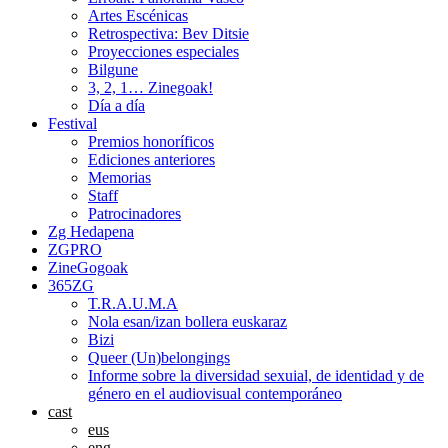
Artes Escénicas
Retrospectiva: Bev Ditsie
Proyecciones especiales
Bilgune
3, 2, 1… Zinegoak!
Día a día
Festival
Premios honoríficos
Ediciones anteriores
Memorias
Staff
Patrocinadores
Zg Hedapena
ZGPRO
ZineGogoak
365ZG
T.R.A.U.M.A
Nola esan/izan bollera euskaraz
Bizi
Queer (Un)belongings
Informe sobre la diversidad sexuial, de identidad y de
género en el audiovisual contemporáneo
cast
eus
eng