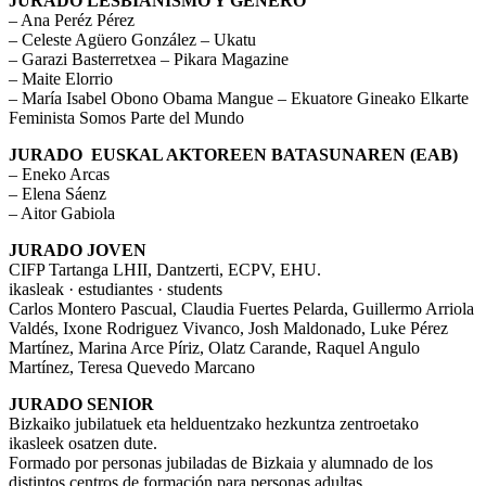
JURADO LESBIANISMO Y GÉNERO
– Ana Peréz Pérez
– Celeste Agüero González – Ukatu
– Garazi Basterretxea – Pikara Magazine
– Maite Elorrio
– María Isabel Obono Obama Mangue – Ekuatore Gineako Elkarte
Feminista Somos Parte del Mundo
JURADO EUSKAL AKTOREEN BATASUNAREN (EAB)
– Eneko Arcas
– Elena Sáenz
– Aitor Gabiola
JURADO JOVEN
CIFP Tartanga LHII, Dantzerti, ECPV, EHU.
ikasleak · estudiantes · students
Carlos Montero Pascual, Claudia Fuertes Pelarda, Guillermo Arriola
Valdés, Ixone Rodriguez Vivanco, Josh Maldonado, Luke Pérez
Martínez, Marina Arce Píriz, Olatz Carande, Raquel Angulo
Martínez, Teresa Quevedo Marcano
JURADO SENIOR
Bizkaiko jubilatuek eta helduentzako hezkuntza zentroetako
ikasleek osatzen dute.
Formado por personas jubiladas de Bizkaia y alumnado de los
distintos centros de formación para personas adultas.