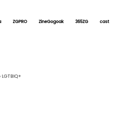
a
ZGPRO
ZineGogoak
365ZG
cast
vo LGTBIQ+