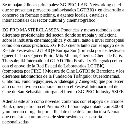
Se trabajan 2 líneas principales: ZG PRO LAB. Networking en el
que se presentan proyectos audiovisuales LGTBIQ+ en desarrollo a
concurso en formato pitching, a agentes locales, estatales e
internacionales del sector cultural y cinematográfico.
ZG PRO MASTERCLASSES. Ponencias y mesas redondas con
diferentes profesionales del sector, donde se trabaja y reflexiona
sobre la industria cinematográfica y cultural tanto a nivel conceptual
como con casos prácticos. ZG PRO cuenta tanto con el apoyo de la
Red de Festivales LGTBIQ+ Europa Sur (formada por los festivales
Queer Lisboa y Queer Porto, Mix Milano, Chéries-Chéris de París,
Thessaloniki International GLAD Film Festival y Zinegoak) como
con el apoyo de la Red Estatal de Laboratorios LGTBIQ+
(compuesta por FIRE!! Muestra de Cine LGTBI de Barcelona y los
diferentes laboratorios de la Fundación Triángulo: Queercinemad,
Cinhomo, Fancinegayqueer, Andalesgai y Zinegoak) que por tercer
año consecutivo en colaboración con el Festival Internacional de
Cine de San Sebastián, otorgan el Premio ZG PRO Industry SSIFF.
Además este año como novedad contamos con el apoyo de Triodos
Bank quien patrocina el Premio ZG Laborategia dotado con 3.000€
y un premio otorgado por la filial de cine de la productora Neurads
que consiste en un proceso de siete sesiones de asesoría
personalizadas.