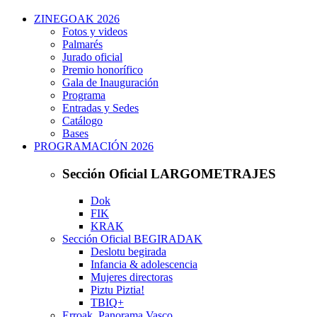
ZINEGOAK 2026
Fotos y videos
Palmarés
Jurado oficial
Premio honorífico
Gala de Inauguración
Programa
Entradas y Sedes
Catálogo
Bases
PROGRAMACIÓN 2026
Sección Oficial LARGOMETRAJES
Dok
FIK
KRAK
Sección Oficial BEGIRADAK
Deslotu begirada
Infancia & adolescencia
Mujeres directoras
Piztu Piztia!
TBIQ+
Erroak. Panorama Vasco