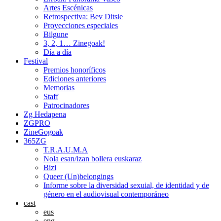
Artes Escénicas
Retrospectiva: Bev Ditsie
Proyecciones especiales
Bilgune
3, 2, 1… Zinegoak!
Día a día
Festival
Premios honoríficos
Ediciones anteriores
Memorias
Staff
Patrocinadores
Zg Hedapena
ZGPRO
ZineGogoak
365ZG
T.R.A.U.M.A
Nola esan/izan bollera euskaraz
Bizi
Queer (Un)belongings
Informe sobre la diversidad sexuial, de identidad y de
género en el audiovisual contemporáneo
cast
eus
eng