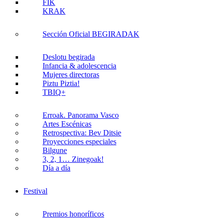
FIK
KRAK
Sección Oficial BEGIRADAK
Deslotu begirada
Infancia & adolescencia
Mujeres directoras
Piztu Piztia!
TBIQ+
Erroak. Panorama Vasco
Artes Escénicas
Retrospectiva: Bev Ditsie
Proyecciones especiales
Bilgune
3, 2, 1… Zinegoak!
Día a día
Festival
Premios honoríficos