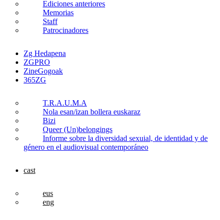
Ediciones anteriores
Memorias
Staff
Patrocinadores
Zg Hedapena
ZGPRO
ZineGogoak
365ZG
T.R.A.U.M.A
Nola esan/izan bollera euskaraz
Bizi
Queer (Un)belongings
Informe sobre la diversidad sexuial, de identidad y de
género en el audiovisual contemporáneo
cast
eus
eng