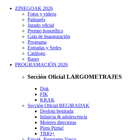
ZINEGOAK 2026
Fotos y videos
Palmarés
Jurado oficial
Premio honorífico
Gala de Inauguración
Programa
Entradas y Sedes
Catálogo
Bases
PROGRAMACIÓN 2026
Sección Oficial LARGOMETRAJES
Dok
FIK
KRAK
Sección Oficial BEGIRADAK
Deslotu begirada
Infancia & adolescencia
Mujeres directoras
Piztu Piztia!
TBIQ+
Erroak. Panorama Vasco