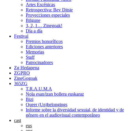
Artes Escénicas
Retrospectiva: Bev Ditsie
Proyecciones especiales
Bilgune
3, 2, 1… Zinegoak!
Día a día
Festival
Premios honoríficos
Ediciones anteriores
Memorias
Staff
Patrocinadores
Zg Hedapena
ZGPRO
ZineGogoak
365ZG
T.R.A.U.M.A
Nola esan/izan bollera euskaraz
Bizi
Queer (Un)belongings
Informe sobre la diversidad sexuial, de identidad y de
género en el audiovisual contemporáneo
cast
eus
eng