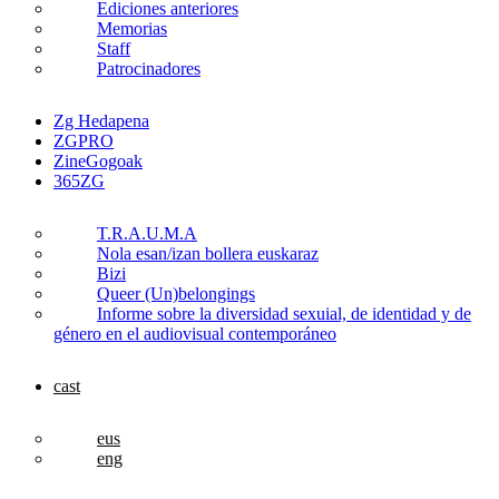
Ediciones anteriores
Memorias
Staff
Patrocinadores
Zg Hedapena
ZGPRO
ZineGogoak
365ZG
T.R.A.U.M.A
Nola esan/izan bollera euskaraz
Bizi
Queer (Un)belongings
Informe sobre la diversidad sexuial, de identidad y de
género en el audiovisual contemporáneo
cast
eus
eng