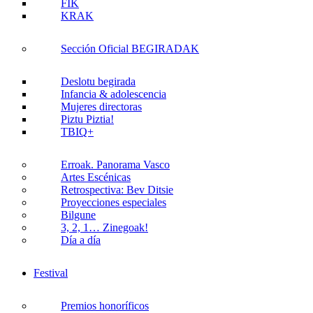
FIK
KRAK
Sección Oficial BEGIRADAK
Deslotu begirada
Infancia & adolescencia
Mujeres directoras
Piztu Piztia!
TBIQ+
Erroak. Panorama Vasco
Artes Escénicas
Retrospectiva: Bev Ditsie
Proyecciones especiales
Bilgune
3, 2, 1… Zinegoak!
Día a día
Festival
Premios honoríficos