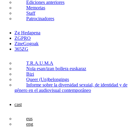
Ediciones anteriores
Memorias
Staff
Patrocinadores
Zg Hedapena
ZGPRO
ZineGogoak
365ZG
T.R.A.U.M.A
Nola esan/izan bollera euskaraz
Bizi
Queer (Un)belongings
Informe sobre la diversidad sexuial, de identidad y de
género en el audiovisual contemporáneo
cast
eus
eng