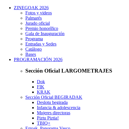
ZINEGOAK 2026
Fotos y videos
Palmarés
Jurado oficial
Premio honorífico
Gala de Inauguración
Programa
Entradas y Sedes
Catálogo
Bases
PROGRAMACIÓN 2026
Sección Oficial LARGOMETRAJES
Dok
FIK
KRAK
Sección Oficial BEGIRADAK
Deslotu begirada
Infancia & adolescencia
Mujeres directoras
Piztu Piztia!
TBIQ+
Erroak. Panorama Vasco