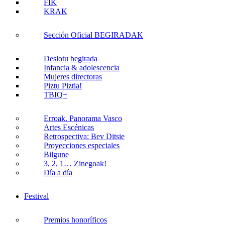
FIK
KRAK
Sección Oficial BEGIRADAK
Deslotu begirada
Infancia & adolescencia
Mujeres directoras
Piztu Piztia!
TBIQ+
Erroak. Panorama Vasco
Artes Escénicas
Retrospectiva: Bev Ditsie
Proyecciones especiales
Bilgune
3, 2, 1… Zinegoak!
Día a día
Festival
Premios honoríficos