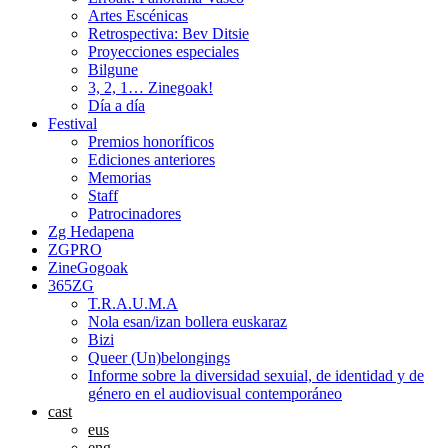
Artes Escénicas
Retrospectiva: Bev Ditsie
Proyecciones especiales
Bilgune
3, 2, 1… Zinegoak!
Día a día
Festival
Premios honoríficos
Ediciones anteriores
Memorias
Staff
Patrocinadores
Zg Hedapena
ZGPRO
ZineGogoak
365ZG
T.R.A.U.M.A
Nola esan/izan bollera euskaraz
Bizi
Queer (Un)belongings
Informe sobre la diversidad sexuial, de identidad y de
género en el audiovisual contemporáneo
cast
eus
eng