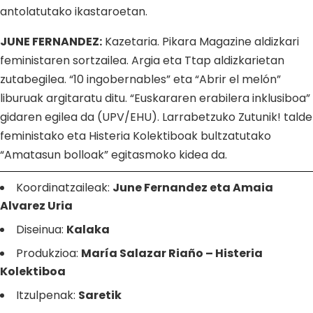
antolatutako ikastaroetan.
JUNE FERNANDEZ:
Kazetaria. Pikara Magazine aldizkari
feministaren sortzailea. Argia eta Ttap aldizkarietan
zutabegilea. “10 ingobernables” eta “Abrir el melón”
liburuak argitaratu ditu. “Euskararen erabilera inklusiboa”
gidaren egilea da (UPV/EHU). Larrabetzuko Zutunik! talde
feministako eta Histeria Kolektiboak bultzatutako
“Amatasun bolloak” egitasmoko kidea da.
Koordinatzaileak:
June Fernandez eta Amaia
Alvarez Uria
Diseinua:
Kalaka
Produkzioa:
María Salazar Riaño – Histeria
Kolektiboa
Itzulpenak:
Saretik