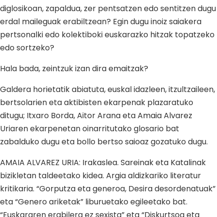
diglosikoan, zapaldua, zer pentsatzen edo sentitzen dugu
erdal maileguak erabiltzean? Egin dugu inoiz saiakera
pertsonalki edo kolektiboki euskarazko hitzak topatzeko
edo sortzeko?
Hala bada, zeintzuk izan dira emaitzak?
Galdera horietatik abiatuta, euskal idazleen, itzultzaileen,
bertsolarien eta aktibisten ekarpenak plazaratuko
ditugu; Itxaro Borda, Aitor Arana eta Amaia Alvarez
Uriaren ekarpenetan oinarritutako glosario bat
zabalduko dugu eta bollo bertso saioaz gozatuko dugu.
AMAIA ALVAREZ URIA: Irakaslea. Sareinak eta Katalinak
bizikletan taldeetako kidea. Argia aldizkariko literatur
kritikaria. “Gorputza eta generoa, Desira desordenatuak”
eta “Genero ariketak” liburuetako egileetako bat.
“Euskararen erabilera ez sexista” eta “Diskurtsoa eta