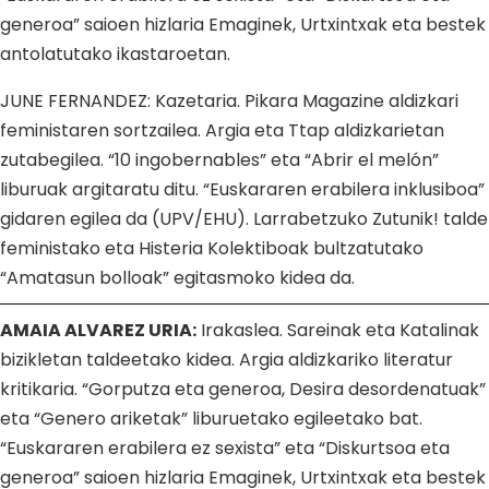
generoa” saioen hizlaria Emaginek, Urtxintxak eta bestek
antolatutako ikastaroetan.
JUNE FERNANDEZ: Kazetaria. Pikara Magazine aldizkari
feministaren sortzailea. Argia eta Ttap aldizkarietan
zutabegilea. “10 ingobernables” eta “Abrir el melón”
liburuak argitaratu ditu. “Euskararen erabilera inklusiboa”
gidaren egilea da (UPV/EHU). Larrabetzuko Zutunik! talde
feministako eta Histeria Kolektiboak bultzatutako
“Amatasun bolloak” egitasmoko kidea da.
AMAIA ALVAREZ URIA:
Irakaslea. Sareinak eta Katalinak
bizikletan taldeetako kidea. Argia aldizkariko literatur
kritikaria. “Gorputza eta generoa, Desira desordenatuak”
eta “Genero ariketak” liburuetako egileetako bat.
“Euskararen erabilera ez sexista” eta “Diskurtsoa eta
generoa” saioen hizlaria Emaginek, Urtxintxak eta bestek