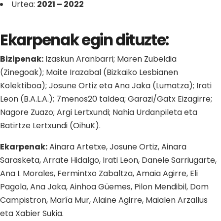
Urtea:
2021 – 2022
Ekarpenak egin dituzte:
Bizipenak:
Izaskun Aranbarri; Maren Zubeldia
(Zinegoak); Maite Irazabal (Bizkaiko Lesbianen
Kolektiboa); Josune Ortiz eta Ana Jaka (Lumatza); Irati
Leon (B.A.L.A.); 7menos20 taldea; Garazi/Gatx Eizagirre;
Nagore Zuazo; Argi Lertxundi; Nahia Urdanpileta eta
Batirtze Lertxundi (OihuK).
Ekarpenak:
Ainara Artetxe, Josune Ortiz, Ainara
Sarasketa, Arrate Hidalgo, Irati Leon, Danele Sarriugarte,
Ana I. Morales, Fermintxo Zabaltza, Amaia Agirre, Eli
Pagola, Ana Jaka, Ainhoa Güemes, Pilon Mendibil, Dom
Campistron, María Mur, Alaine Agirre, Maialen Arzallus
eta Xabier Sukia.