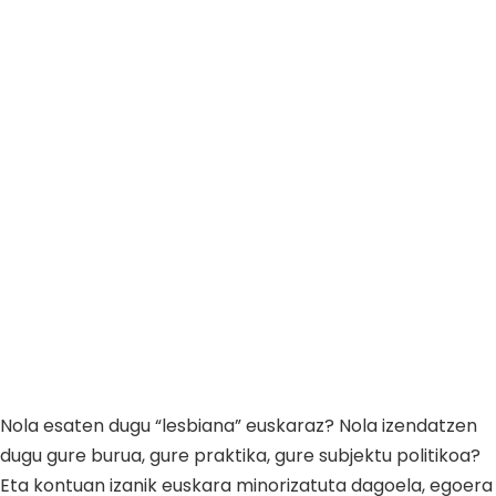
Nola esaten dugu “lesbiana” euskaraz? Nola izendatzen
dugu gure burua, gure praktika, gure subjektu politikoa?
Eta kontuan izanik euskara minorizatuta dagoela, egoera