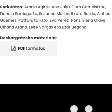
Sorkuntza:
Amaia Agirre, Ana Jaka, Dom Campistron,
Danele Sarriugarte, Susanna Martin, Itxaro Borda, Ainhoa
Güemes, Pottors ta Klito, Eva Pérez-Pons, Elena Olave,
Oihana Arana, Leire Vargas eta Lizar Begoña.
Deskargatzeko materiala:
PDF formatua