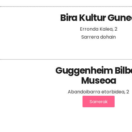
Bira Kultur Gun
Erronda Kalea, 2
Sarrera dohain
Guggenheim Bilb
Museoa
Abandoibarra etorbidea, 2
Sarrerak