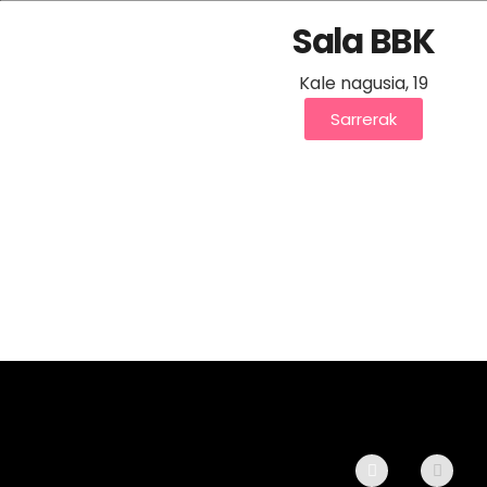
Sala BBK
Kale nagusia, 19
Sarrerak