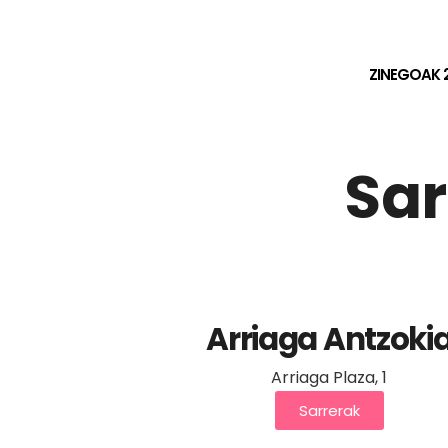
ZINEGOAK 
Sar
Arriaga Antzoki
Arriaga Plaza, 1
Sarrerak