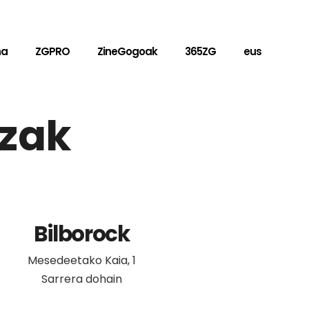
na
ZGPRO
ZineGogoak
365ZG
eus
tzak
Bilborock
Mesedeetako Kaia, 1
Sarrera dohain