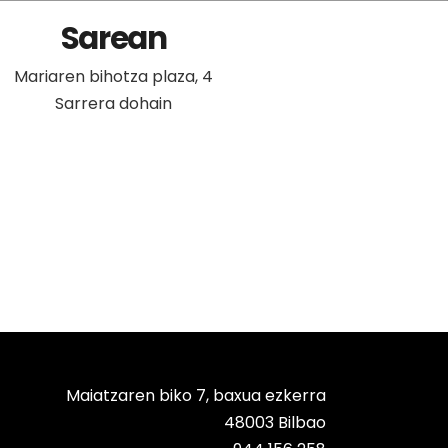
Sarean
Mariaren bihotza plaza, 4
Sarrera dohain
Maiatzaren biko 7, baxua ezkerra
48003 Bilbao