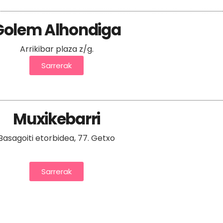
Golem Alhondiga
Arrikibar plaza z/g.
Sarrerak
Muxikebarri
Basagoiti etorbidea, 77. Getxo
Sarrerak