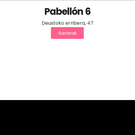
Pabellón 6
Deustoko erribera, 47
Sarrerak