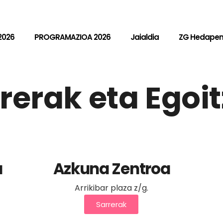
2026
PROGRAMAZIOA 2026
Jaialdia
ZG Hedape
rerak eta Egoi
a
Azkuna Zentroa
Arrikibar plaza z/g.
Sarrerak