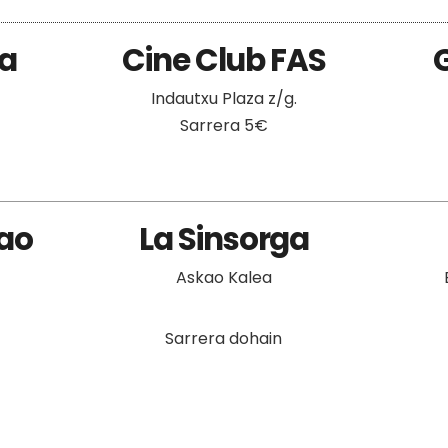
ea
Cine Club FAS
Indautxu Plaza z/g.
Sarrera 5€
ao
La Sinsorga
Askao Kalea
Sarrera dohain