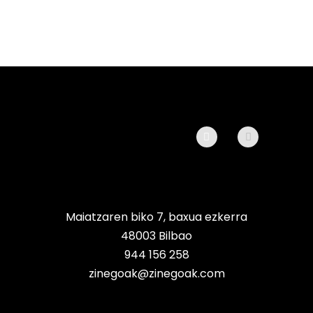
Maiatzaren biko 7, baxua ezkerra
48003 Bilbao
944 156 258
zinegoak@zinegoak.com