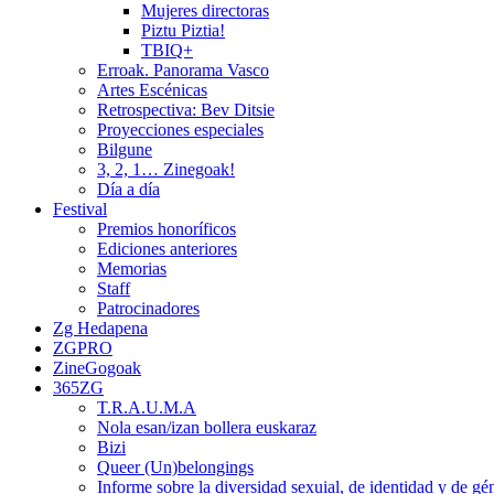
Mujeres directoras
Piztu Piztia!
TBIQ+
Erroak. Panorama Vasco
Artes Escénicas
Retrospectiva: Bev Ditsie
Proyecciones especiales
Bilgune
3, 2, 1… Zinegoak!
Día a día
Festival
Premios honoríficos
Ediciones anteriores
Memorias
Staff
Patrocinadores
Zg Hedapena
ZGPRO
ZineGogoak
365ZG
T.R.A.U.M.A
Nola esan/izan bollera euskaraz
Bizi
Queer (Un)belongings
Informe sobre la diversidad sexuial, de identidad y de g