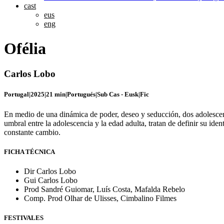
cast
eus
eng
Ofélia
Carlos Lobo
Portugal
|
2025
|
21 min
|
Portugués
|
Sub Cas - Eusk
|
Fic
En medio de una dinámica de poder, deseo y seducción, dos adolescen
umbral entre la adolescencia y la edad adulta, tratan de definir su ide
constante cambio.
FICHA TÉCNICA
Dir
Carlos Lobo
Gui
Carlos Lobo
Prod
Sandré Guiomar, Luís Costa, Mafalda Rebelo
Comp. Prod
Olhar de Ulisses, Cimbalino Filmes
FESTIVALES