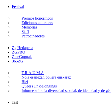
Festival
Premios honoríficos
Ediciones anteriores
Memorias
Staff
Patrocinadores
Zg Hedapena
ZGPRO
ZineGogoak
365ZG
T.R.A.U.M.A
Nola esan/izan bollera euskaraz
Bizi
Queer (Un)belongings
Informe sobre la diversidad sexuial, de identidad y de g
cast