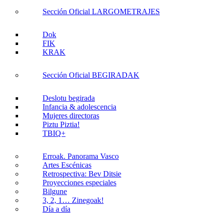
Sección Oficial LARGOMETRAJES
Dok
FIK
KRAK
Sección Oficial BEGIRADAK
Deslotu begirada
Infancia & adolescencia
Mujeres directoras
Piztu Piztia!
TBIQ+
Erroak. Panorama Vasco
Artes Escénicas
Retrospectiva: Bev Ditsie
Proyecciones especiales
Bilgune
3, 2, 1… Zinegoak!
Día a día