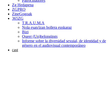
Patrocinadores
Zg Hedapena
ZGPRO
ZineGogoak
365ZG
T.R.A.U.M.A
Nola esan/izan bollera euskaraz
Bizi
Queer (Un)belongings
Informe sobre la diversidad sexuial, de identidad y de
género en el audiovisual contemporáneo
cast
Una investigación audiovisual de la artista Eszter Katalin sobre
la intersección de procesos de migración, trabajo cultural e
identidades LGBTQ+.
Hasta ahora se ha desarrollado una primera fase del proyecto con el
apoyo de Zinegoak donde se han editado cuatro entrevistas en
profundidad con Gerri, Atic H. Deba, Camila Téllez y Anaís
Córdova-Páez, cuatro personas LGBTQ+ que trabajan en el sector
artístico y que viviendo en el País Vasco están marcadas por
diferentes historias de migración.