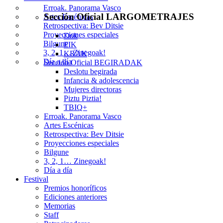
Erroak. Panorama Vasco
Sección Oficial LARGOMETRAJES
Artes Escénicas
Retrospectiva: Bev Ditsie
Proyecciones especiales
Dok
Bilgune
FIK
3, 2, 1… Zinegoak!
KRAK
Día a día
Sección Oficial BEGIRADAK
Deslotu begirada
Infancia & adolescencia
Mujeres directoras
Piztu Piztia!
TBIQ+
Erroak. Panorama Vasco
Artes Escénicas
Retrospectiva: Bev Ditsie
Proyecciones especiales
Bilgune
3, 2, 1… Zinegoak!
Día a día
Festival
Premios honoríficos
Ediciones anteriores
Memorias
Staff