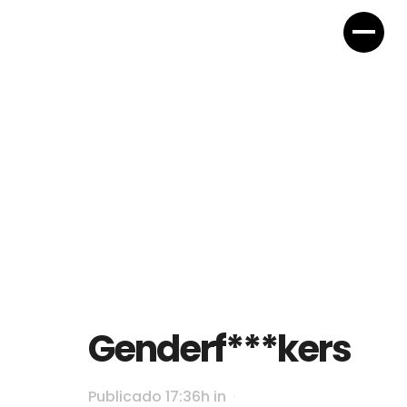
Genderf***kers
Publicado 17:36h
in