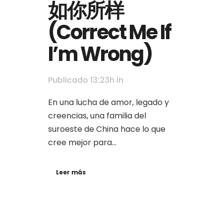
如你所样
(Correct Me If
I’m Wrong)
Publicado 13:23h
in
En una lucha de amor, legado y
creencias, una familia del
suroeste de China hace lo que
cree mejor para...
Leer más