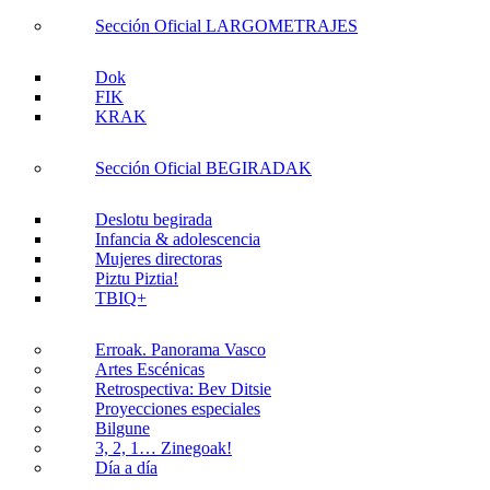
Sección Oficial LARGOMETRAJES
Dok
FIK
KRAK
Sección Oficial BEGIRADAK
Deslotu begirada
Infancia & adolescencia
Mujeres directoras
Piztu Piztia!
TBIQ+
Erroak. Panorama Vasco
Artes Escénicas
Retrospectiva: Bev Ditsie
Proyecciones especiales
Bilgune
3, 2, 1… Zinegoak!
Día a día