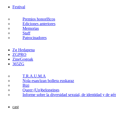
Festival
Premios honoríficos
Ediciones anteriores
Memorias
Staff
Patrocinadores
Zg Hedapena
ZGPRO
ZineGogoak
365ZG
T.R.A.U.M.A
Nola esan/izan bollera euskaraz
Bizi
Queer (Un)belongings
Informe sobre la diversidad sexuial, de identidad y de g
cast