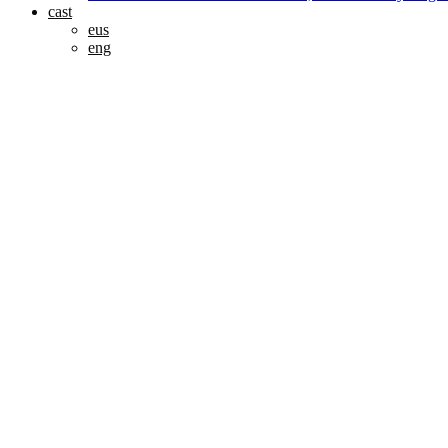
cast
eus
eng