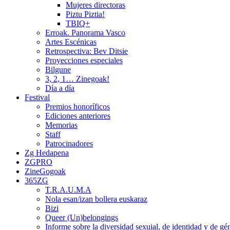
Mujeres directoras
Piztu Piztia!
TBIQ+
Erroak. Panorama Vasco
Artes Escénicas
Retrospectiva: Bev Ditsie
Proyecciones especiales
Bilgune
3, 2, 1… Zinegoak!
Día a día
Festival
Premios honoríficos
Ediciones anteriores
Memorias
Staff
Patrocinadores
Zg Hedapena
ZGPRO
ZineGogoak
365ZG
T.R.A.U.M.A
Nola esan/izan bollera euskaraz
Bizi
Queer (Un)belongings
Informe sobre la diversidad sexuial, de identidad y de g