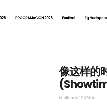
026
PROGRAMACIÓN 2026
Festival
Zg Hedapen
像这样的
(Showti
Publicado 17:48h
in