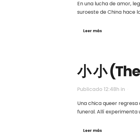
En una lucha de amor, leg
suroeste de China hace lo
Leer más
小 小 (The
Publicado 12:48h
in
Una chica queer regresa a
funeral. Allí experimenta 
Leer más