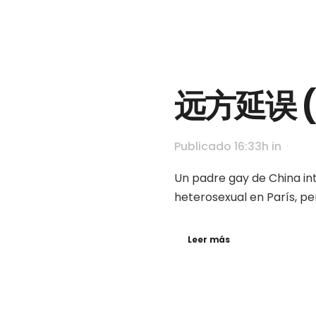
远方延误 (
Publicado 16:33h
in
Un padre gay de China inte
heterosexual en París, pero
Leer más