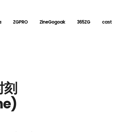
a
ZGPRO
ZineGogoak
365ZG
cast
时刻
me)