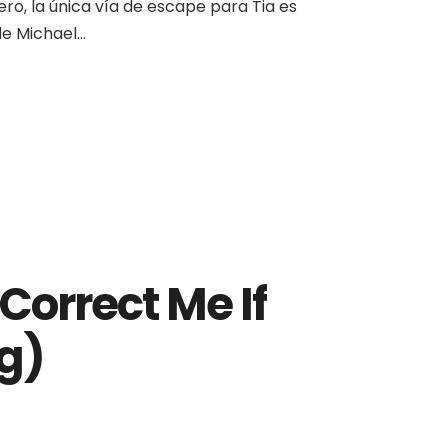
o, la única vía de escape para Tia es
e Michael...
rrect Me If
g)