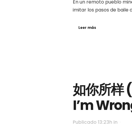
En un remoto pueblo miner
imitar los pasos de baile d
Leer más
如你所样 (Co
I’m Wron
Publicado 13:23h
in