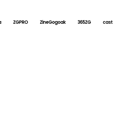
a
ZGPRO
ZineGogoak
365ZG
cast