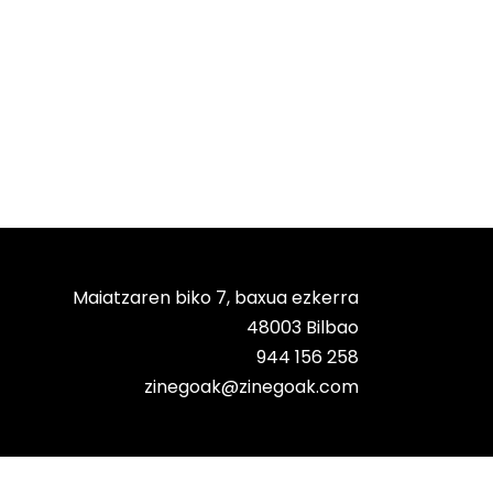
Maiatzaren biko 7, baxua ezkerra
48003 Bilbao
944 156 258
zinegoak@zinegoak.com