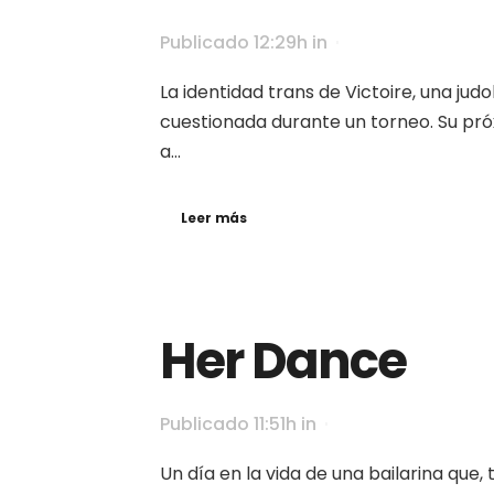
Publicado 12:29h
in
La identidad trans de Victoire, una jud
cuestionada durante un torneo. Su pr
a...
Leer más
Her Dance
Publicado 11:51h
in
Un día en la vida de una bailarina que, t