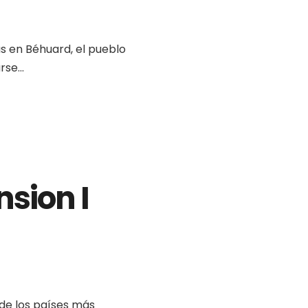
as en Béhuard, el pueblo
se...
nsion I
de los países más