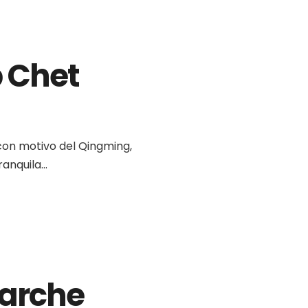
 Chet
 con motivo del Qingming,
anquila...
Marche