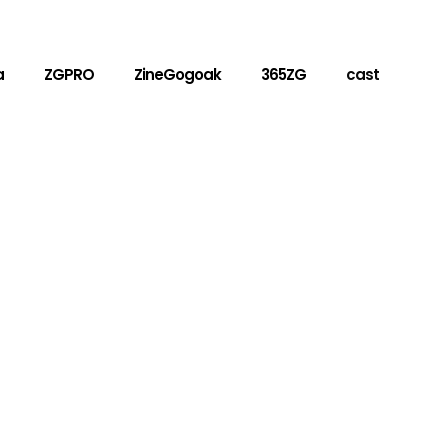
a
ZGPRO
ZineGogoak
365ZG
cast