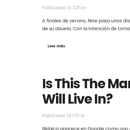
Publicado 13:32h
in
A finales de verano, Nine pasa unos dí
de su abuela. Con la intención de tomar
Leer más
Is This The Ma
Will Live In?
Publicado 13:17h
in
Bélgica aparece en Google como uno 