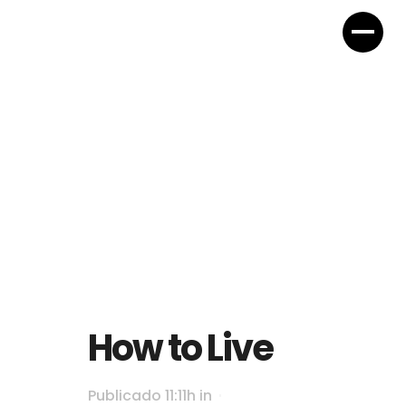
How to Live
Publicado 11:11h
in