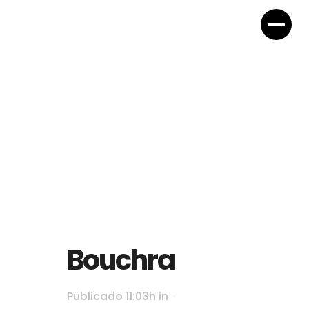
Bouchra
Publicado 11:03h
in