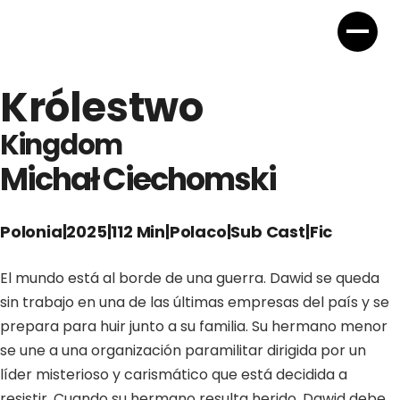
Królestwo
Kingdom
Michał Ciechomski
Polonia
|
2025
|
112 Min
|
Polaco
|
Sub Cast
|
Fic
El mundo está al borde de una guerra. Dawid se queda
sin trabajo en una de las últimas empresas del país y se
prepara para huir junto a su familia. Su hermano menor
se une a una organización paramilitar dirigida por un
líder misterioso y carismático que está decidida a
resistir. Cuando su hermano resulta herido, Dawid debe