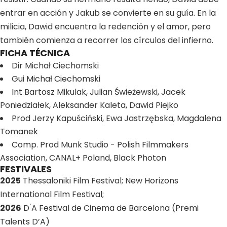
entrar en acción y Jakub se convierte en su guía. En la
milicia, Dawid encuentra la redención y el amor, pero
también comienza a recorrer los círculos del infierno.
FICHA TÉCNICA
Dir
Michał Ciechomski
Gui
Michał Ciechomski
Int
Bartosz Mikulak, Julian Świeżewski, Jacek
Poniedziałek, Aleksander Kaleta, Dawid Piejko
Prod
Jerzy Kapuściński, Ewa Jastrzębska, Magdalena
Tomanek
Comp. Prod
Munk Studio - Polish Filmmakers
Association, CANAL+ Poland, Black Photon
FESTIVALES
2025
Thessaloniki Film Festival; New Horizons
International Film Festival;
2026
D ́A Festival de Cinema de Barcelona (Premi
Talents D’A)