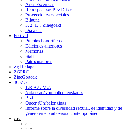
Artes Escénicas
Retrospectiva: Bev Ditsie
Proyecciones especiales
Bilgune
3, 2, 1… Zinegoak!
Día a día
Festival
Premios honoríficos
Ediciones anteriores
Memorias
Staff
Patrocinadores
Zg Hedapena
ZGPRO
ZineGogoak
365ZG
T.R.A.U.M.A
Nola esan/izan bollera euskaraz
Bizi
Queer (Un)belongings
Informe sobre la diversidad sexuial, de identidad y de
género en el audiovisual contemporáneo
cast
eus
eng