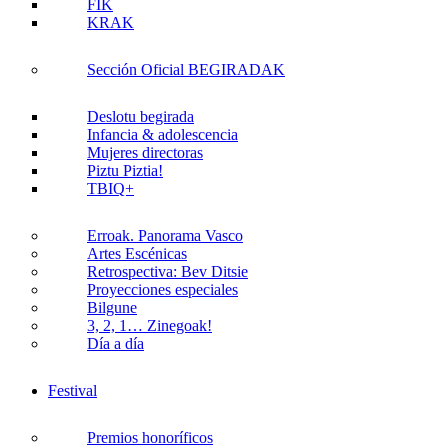
FIK
KRAK
Sección Oficial BEGIRADAK
Deslotu begirada
Infancia & adolescencia
Mujeres directoras
Piztu Piztia!
TBIQ+
Erroak. Panorama Vasco
Artes Escénicas
Retrospectiva: Bev Ditsie
Proyecciones especiales
Bilgune
3, 2, 1… Zinegoak!
Día a día
Festival
Premios honoríficos