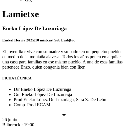
Lamietxe
Eneko López De Luzuriaga
Euskal Herria
|
2025
|
10 min
|
cast
|
Sub Eusk
|
Fic
El joven Iker vive con su madre y su padre en un pequeño pueblo
en medio de la montaña alavesa. Todos los años ponen en alquiler
una casa para familias en ese mismo pueblo. A una de esas familias
pertenece Enzo, quien congenia bien con Iker.
FICHA TÉCNICA
Dir
Eneko López De Luzuriaga
Gui
Eneko López De Luzuriaga
Prod
Eneko López De Luzuriaga, Sara Z. De León
Comp. Prod
ECAM
26 junio
Bilborock · 19:00