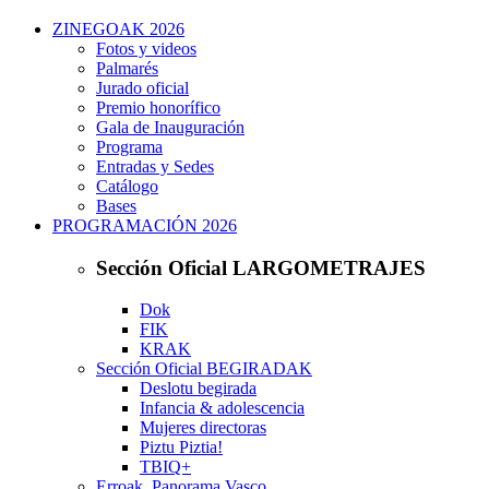
ZINEGOAK 2026
Fotos y videos
Palmarés
Jurado oficial
Premio honorífico
Gala de Inauguración
Programa
Entradas y Sedes
Catálogo
Bases
PROGRAMACIÓN 2026
Sección Oficial LARGOMETRAJES
Dok
FIK
KRAK
Sección Oficial BEGIRADAK
Deslotu begirada
Infancia & adolescencia
Mujeres directoras
Piztu Piztia!
TBIQ+
Erroak. Panorama Vasco