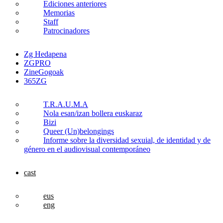
Ediciones anteriores
Memorias
Staff
Patrocinadores
Zg Hedapena
ZGPRO
ZineGogoak
365ZG
T.R.A.U.M.A
Nola esan/izan bollera euskaraz
Bizi
Queer (Un)belongings
Informe sobre la diversidad sexuial, de identidad y de
género en el audiovisual contemporáneo
cast
eus
eng