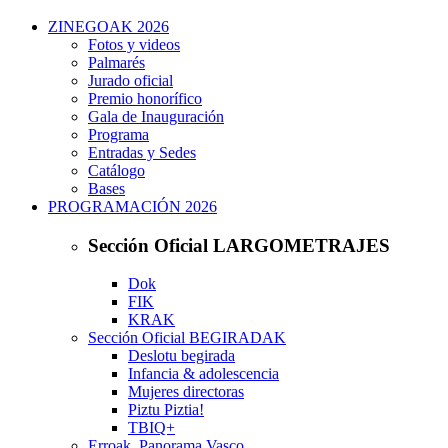
ZINEGOAK 2026
Fotos y videos
Palmarés
Jurado oficial
Premio honorífico
Gala de Inauguración
Programa
Entradas y Sedes
Catálogo
Bases
PROGRAMACIÓN 2026
Sección Oficial LARGOMETRAJES
Dok
FIK
KRAK
Sección Oficial BEGIRADAK
Deslotu begirada
Infancia & adolescencia
Mujeres directoras
Piztu Piztia!
TBIQ+
Erroak. Panorama Vasco