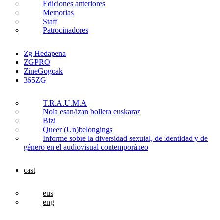
Ediciones anteriores
Memorias
Staff
Patrocinadores
Zg Hedapena
ZGPRO
ZineGogoak
365ZG
T.R.A.U.M.A
Nola esan/izan bollera euskaraz
Bizi
Queer (Un)belongings
Informe sobre la diversidad sexuial, de identidad y de
género en el audiovisual contemporáneo
cast
eus
eng