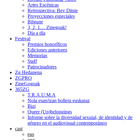
Artes Escénicas
Retrospectiva: Bev Ditsie
Proyecciones especiales
Bilgune
3, 2, 1… Zinegoak!
Día a día
Festival
Premios honoríficos
Ediciones anteriores
Memorias
Staff
Patrocinadores
Zg Hedapena
ZGPRO
ZineGogoak
365ZG
T.R.A.U.M.A
Nola esan/izan bollera euskaraz
Bizi
Queer (Un)belongings
Informe sobre la diversidad sexuial, de identidad y de
género en el audiovisual contemporáneo
cast
eus
eng