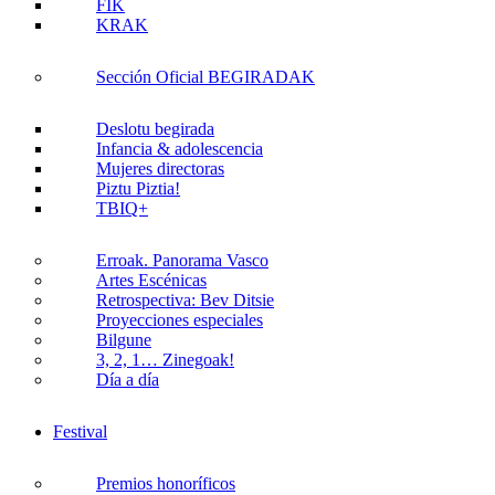
FIK
KRAK
Sección Oficial BEGIRADAK
Deslotu begirada
Infancia & adolescencia
Mujeres directoras
Piztu Piztia!
TBIQ+
Erroak. Panorama Vasco
Artes Escénicas
Retrospectiva: Bev Ditsie
Proyecciones especiales
Bilgune
3, 2, 1… Zinegoak!
Día a día
Festival
Premios honoríficos