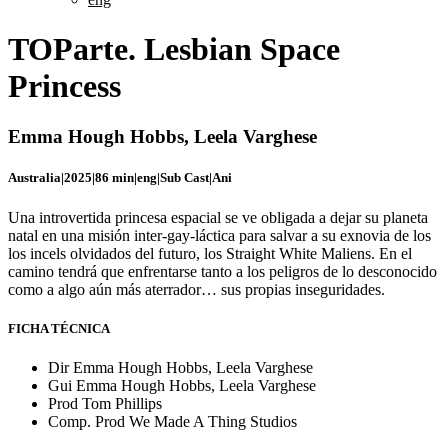
TOParte. Lesbian Space
Princess
Emma Hough Hobbs, Leela Varghese
Australia
|
2025
|
86 min
|
eng
|
Sub Cast
|
Ani
Una introvertida princesa espacial se ve obligada a dejar su planeta
natal en una misión inter-gay-láctica para salvar a su exnovia de los
los incels olvidados del futuro, los Straight White Maliens. En el
camino tendrá que enfrentarse tanto a los peligros de lo desconocido
como a algo aún más aterrador… sus propias inseguridades.
FICHA TÉCNICA
Dir
Emma Hough Hobbs, Leela Varghese
Gui
Emma Hough Hobbs, Leela Varghese
Prod
Tom Phillips
Comp. Prod
We Made A Thing Studios