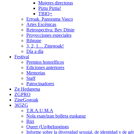
Mujeres directoras
Piztu Piztia!
TBIQ+
Erroak. Panorama Vasco
Artes Escénicas
Retrospectiva: Bev Ditsie
Proyecciones especiales
Bilgune
3, 2, 1… Zinegoak!
Día a día
Festival
Premios honoríficos
Ediciones anteriores
Memorias
Staff
Patrocinadores
Zg Hedapena
ZGPRO
ZineGogoak
365ZG
T.R.A.U.M.A
Nola esan/izan bollera euskaraz
Bizi
Queer (Un)belongings
Informe sobre la diversidad sexuial, de identidad y de g