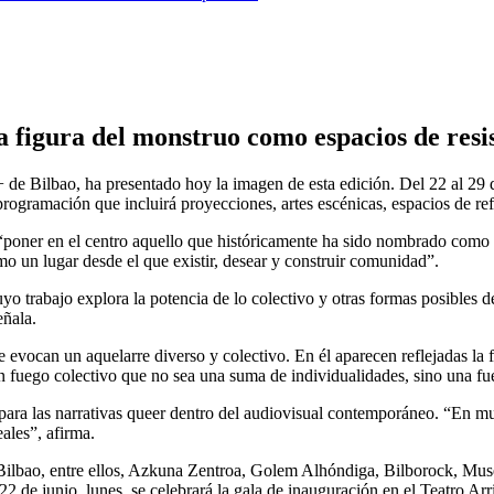
 figura del monstruo como espacios de resis
e Bilbao, ha presentado hoy la imagen de esta edición. Del 22 al 29 de j
ogramación que incluirá proyecciones, artes escénicas, espacios de refl
 “poner en el centro aquello que históricamente ha sido nombrado como 
o un lugar desde el que existir, desear y construir comunidad”.
o trabajo explora la potencia de lo colectivo y otras formas posibles de
eñala.
 evocan un aquelarre diverso y colectivo. En él aparecen reflejadas la f
 fuego colectivo que no sea una suma de individualidades, sino una f
ara las narrativas queer dentro del audiovisual contemporáneo. “En muc
ales”, afirma.
de Bilbao, entre ellos, Azkuna Zentroa, Golem Alhóndiga, Bilborock, 
2 de junio, lunes, se celebrará la gala de inauguración en el Teatro Arr