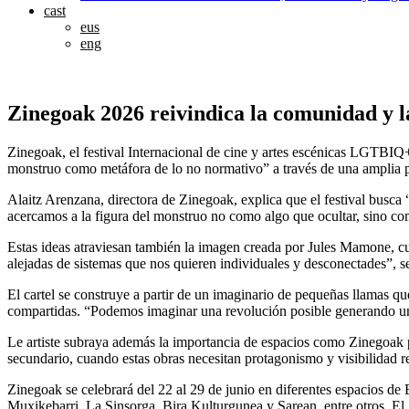
cast
eus
eng
Zinegoak 2026 reivindica la comunidad y la
Zinegoak, el festival Internacional de cine y artes escénicas LGTBIQ+ d
monstruo como metáfora de lo no normativo” a través de una amplia pr
Alaitz Arenzana, directora de Zinegoak, explica que el festival busca
acercamos a la figura del monstruo no como algo que ocultar, sino com
Estas ideas atraviesan también la imagen creada por Jules Mamone, cuy
alejadas de sistemas que nos quieren individuales y desconectades”, s
El cartel se construye a partir de un imaginario de pequeñas llamas que
compartidas. “Podemos imaginar una revolución posible generando un
Le artiste subraya además la importancia de espacios como Zinegoak p
secundario, cuando estas obras necesitan protagonismo y visibilidad re
Zinegoak se celebrará del 22 al 29 de junio en diferentes espacios 
Muxikebarri, La Sinsorga, Bira Kulturgunea y Sarean, entre otros. El 2