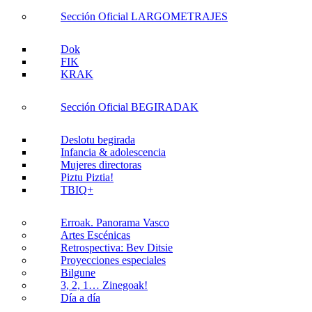
Sección Oficial LARGOMETRAJES
Dok
FIK
KRAK
Sección Oficial BEGIRADAK
Deslotu begirada
Infancia & adolescencia
Mujeres directoras
Piztu Piztia!
TBIQ+
Erroak. Panorama Vasco
Artes Escénicas
Retrospectiva: Bev Ditsie
Proyecciones especiales
Bilgune
3, 2, 1… Zinegoak!
Día a día