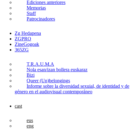
Ediciones anteriores
Memorias
Staff
Patrocinadores
Zg Hedapena
ZGPRO
ZineGogoak
365ZG
T.R.A.U.M.A
Nola esan/izan bollera euskaraz
Bizi
Queer (Un)belongings
Informe sobre la diversidad sexuial, de identidad y de
género en el audiovisual contemporáneo
cast
eus
eng