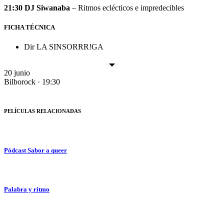
21:30
DJ Siwanaba
– Ritmos eclécticos e impredecibles
FICHA TÉCNICA
Dir
LA SINSORRR!GA
20 junio
Bilborock · 19:30
PELÍCULAS RELACIONADAS
Pódcast Sabor a queer
Palabra y ritmo