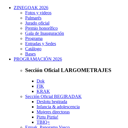
ZINEGOAK 2026
Fotos y videos
Palmarés
Jurado oficial
Premio honorífico
Gala de Inauguración
Programa
Entradas y Sedes
Catálogo
Bases
PROGRAMACIÓN 2026
Sección Oficial LARGOMETRAJES
Dok
FIK
KRAK
Sección Oficial BEGIRADAK
Deslotu begirada
Infancia & adolescencia
Mujeres directoras
Piztu Piztia!
TBIQ+
Erroak. Panorama Vasco