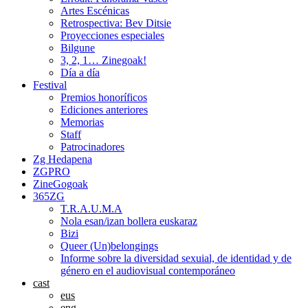
Artes Escénicas
Retrospectiva: Bev Ditsie
Proyecciones especiales
Bilgune
3, 2, 1… Zinegoak!
Día a día
Festival
Premios honoríficos
Ediciones anteriores
Memorias
Staff
Patrocinadores
Zg Hedapena
ZGPRO
ZineGogoak
365ZG
T.R.A.U.M.A
Nola esan/izan bollera euskaraz
Bizi
Queer (Un)belongings
Informe sobre la diversidad sexuial, de identidad y de
género en el audiovisual contemporáneo
cast
eus
eng