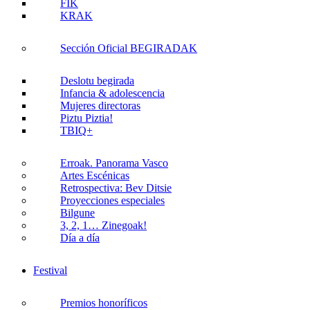
FIK
KRAK
Sección Oficial BEGIRADAK
Deslotu begirada
Infancia & adolescencia
Mujeres directoras
Piztu Piztia!
TBIQ+
Erroak. Panorama Vasco
Artes Escénicas
Retrospectiva: Bev Ditsie
Proyecciones especiales
Bilgune
3, 2, 1… Zinegoak!
Día a día
Festival
Premios honoríficos