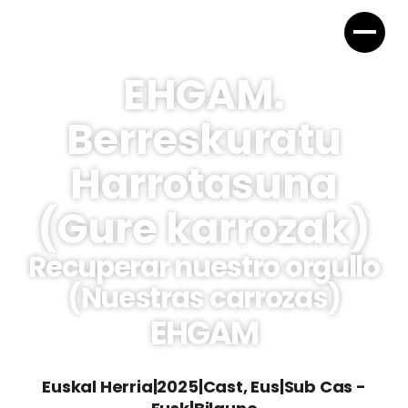
EHGAM.
Berreskuratu
Harrotasuna
(Gure karrozak)
Recuperar nuestro orgullo
(Nuestras carrozas)
EHGAM
Euskal Herria
|
2025
|
Cast, Eus
|
Sub Cas -