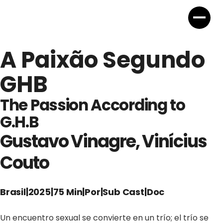
A Paixão Segundo
GHB
The Passion According to
G.H.B
Gustavo Vinagre, Vinícius
Couto
Brasil
|
2025
|
75 Min
|
Por
|
Sub Cast
|
Doc
Un encuentro sexual se convierte en un trío; el trío se