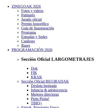
ZINEGOAK 2026
Fotos y videos
Palmarés
Jurado oficial
Premio honorífico
Gala de Inauguración
Programa
Entradas y Sedes
Catálogo
Bases
PROGRAMACIÓN 2026
Sección Oficial LARGOMETRAJES
Dok
FIK
KRAK
Sección Oficial BEGIRADAK
Deslotu begirada
Infancia & adolescencia
Mujeres directoras
Piztu Piztia!
TBIQ+
Erroak. Panorama Vasco