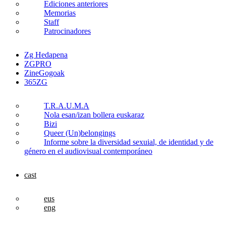
Ediciones anteriores
Memorias
Staff
Patrocinadores
Zg Hedapena
ZGPRO
ZineGogoak
365ZG
T.R.A.U.M.A
Nola esan/izan bollera euskaraz
Bizi
Queer (Un)belongings
Informe sobre la diversidad sexuial, de identidad y de
género en el audiovisual contemporáneo
cast
eus
eng