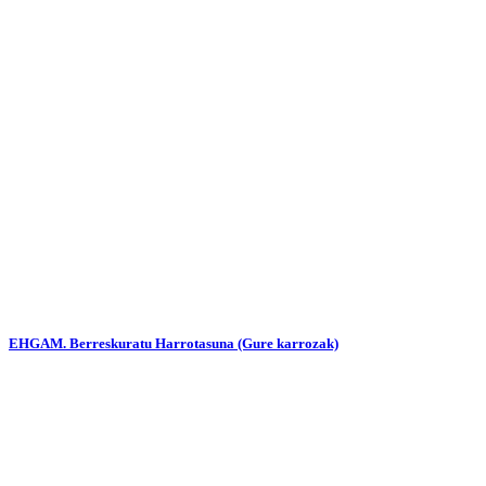
EHGAM. Berreskuratu Harrotasuna (Gure karrozak)