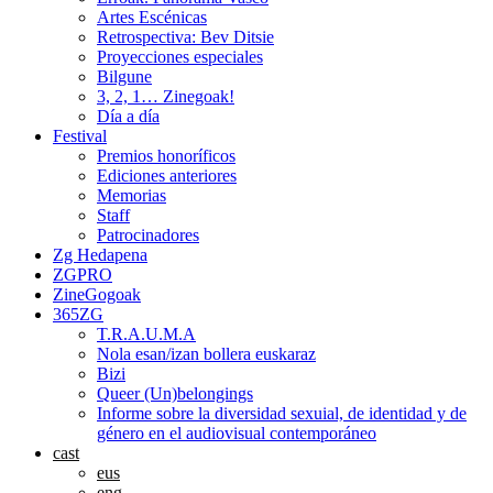
Artes Escénicas
Retrospectiva: Bev Ditsie
Proyecciones especiales
Bilgune
3, 2, 1… Zinegoak!
Día a día
Festival
Premios honoríficos
Ediciones anteriores
Memorias
Staff
Patrocinadores
Zg Hedapena
ZGPRO
ZineGogoak
365ZG
T.R.A.U.M.A
Nola esan/izan bollera euskaraz
Bizi
Queer (Un)belongings
Informe sobre la diversidad sexuial, de identidad y de
género en el audiovisual contemporáneo
cast
eus
eng