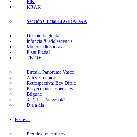
FIK
KRAK
Sección Oficial BEGIRADAK
Deslotu begirada
Infancia & adolescencia
Mujeres directoras
Piztu Piztia!
TBIQ+
Erroak. Panorama Vasco
Artes Escénicas
Retrospectiva: Bev Ditsie
Proyecciones especiales
Bilgune
3, 2, 1… Zinegoak!
Día a día
Festival
Premios honoríficos