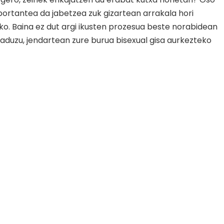
ortantea da jabetzea zuk gizartean arrakala hori
ko. Baina ez dut argi ikusten prozesua beste norabidean
baduzu, jendartean zure burua bisexual gisa aurkezteko