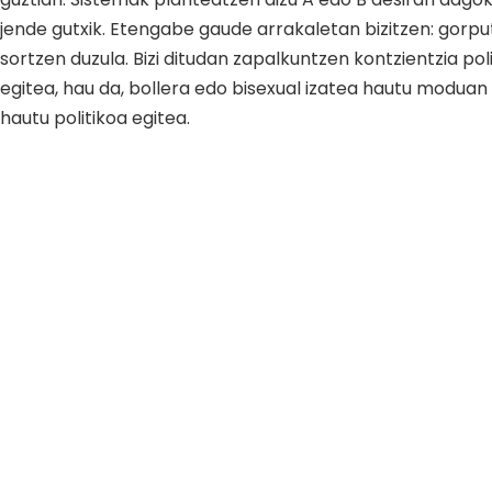
jende gutxik. Etengabe gaude arrakaletan bizitzen: gorp
sortzen duzula. Bizi ditudan zapalkuntzen kontzientzia p
egitea, hau da, bollera edo bisexual izatea hautu moduan 
hautu politikoa egitea.