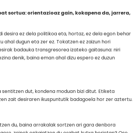
at sortua: orientazioaz gain, kokapena da, jarrera,
i desira ez dela politikoa eta, hortaz, ez dela egon behar
atu ahal dugun eta zer ez. Tokatzen ez zaizun hori
esirak badauka transgresorea izateko gaitasuna: niri
ezina denik, baina eman ahal dizu espero ez duzun
a sentitzen dut, kondena moduan bizi ditut. Etiketa
zen zait desiraren ikuspuntutik badagoela hor zer aztertu.
rtzen du, baina arrakalak sortzen ari gara denbora
 gero, zeinek enkajatzen du erabat kutxa horietan? Oso