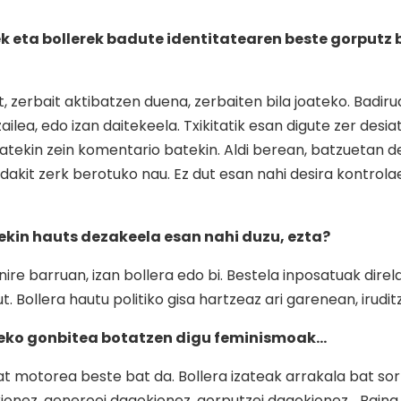
 eta bollerek badute identitatearen beste gorputz b
 zerbait aktibatzen duena, zerbaiten bila joateko. Badirud
zailea, edo izan daitekeela. Txikitatik esan digute zer desi
batekin zein komentario batekin. Aldi berean, batzuetan d
akit zerk berotuko nau. Ez dut esan nahi desira kontrola
rekin hauts dezakeela esan nahi duzu, ezta?
nire barruan, izan bollera edo bi. Bestela inposatuak direl
 Bollera hautu politiko gisa hartzeaz ari garenean, irudit
zeko gonbitea botatzen digu feminismoak…
zat motorea beste bat da. Bollera izateak arrakala bat so
kionez, generoei dagokionez, gorputzei dagokionez… Baina