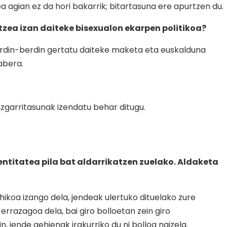
a agian ez da hori bakarrik; bitartasuna ere apurtzen du.
zea izan daiteke bisexualon ekarpen politikoa?
erdin-berdin gertatu daiteke maketa eta euskalduna
rabera.
izgarritasunak izendatu behar ditugu.
entitatea pila bat aldarrikatzen zuelako. Aldaketa
koa izango dela, jendeak ulertuko dituelako zure
rrazagoa dela, bai giro bolloetan zein giro
 jende gehienak irakurriko du ni bolloa naizela.