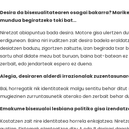
Desira da bisexualitatearen osagai bakarra? Marikek
mundua begiratzeko toki bat…
Niretzat abiapuntua bada desira. Motore gisa ulertzen dut,
erdigunean. Baina niri iruditzen zait desira badela eraldat
desiatzen baduzu, zigortzen zaituzte, izan begirada txar 
sartu ahal didate mezu bat buruan, baina bat-batean ez d
zerbait, edo jendarteak espero ez duena.
Alegia, desiraren alderdi irrazionalak zuzentasuna
Bai, horregatik nik identitateak malgu sentitu behar ditut 
mugiezinen zurruntasunetik aterako den zerbait behar dut.
Emakume bisexualoi lesbiana politiko gisa izendat
Kostatzen zait nire identitatea horrela enkajatzea. Niret
guztian. Sistemak planteatzen dizu A edo B desirari dago