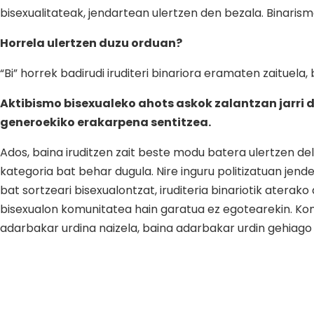
bisexualitateak, jendartean ulertzen den bezala. Binaris
Horrela ulertzen duzu orduan?
“Bi” horrek badirudi iruditeri binariora eramaten zaituela
Aktibismo bisexualeko ahots askok zalantzan jarri du
generoekiko erakarpena sentitzea.
Ados, baina iruditzen zait beste modu batera ulertzen de
kategoria bat behar dugula. Nire inguru politizatuan jend
bat sortzeari bisexualontzat, iruditeria binariotik atera
bisexualon komunitatea hain garatua ez egotearekin. Kom
adarbakar urdina naizela, baina adarbakar urdin gehiago 