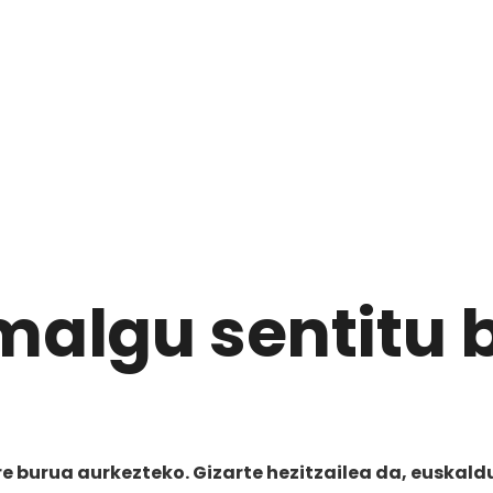
malgu sentitu b
ere burua aurkezteko. Gizarte hezitzailea da, euskal