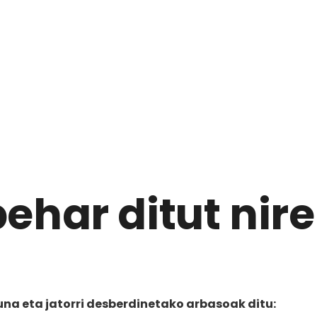
ehar ditut nire
duna eta jatorri desberdinetako arbasoak ditu: