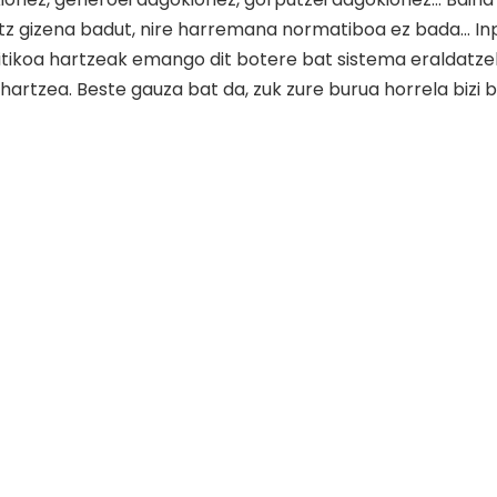
utz gizena badut, nire harremana normatiboa ez bada… Inp
olitikoa hartzeak emango dit botere bat sistema eraldatze
hartzea. Beste gauza bat da, zuk zure burua horrela bizi 