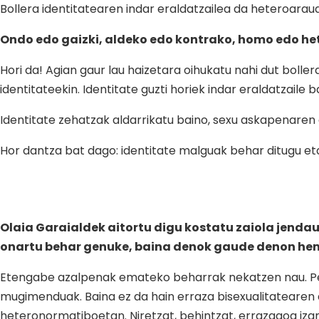
Bollera identitatearen indar eraldatzailea da heteroaraua
Ondo edo gaizki, aldeko edo kontrako, homo edo het
Hori da! Agian gaur lau haizetara oihukatu nahi dut boller
identitateekin. Identitate guzti horiek indar eraldatzaile
Identitate zehatzak aldarrikatu baino, sexu askapenar
Hor dantza bat dago: identitate malguak behar ditugu eta
Olaia Garaialdek aitortu digu kostatu zaiola jenda
onartu behar genuke, baina denok gaude denon heme
Etengabe azalpenak emateko beharrak nekatzen nau. Pent
mugimenduak. Baina ez da hain erraza bisexualitatearen a
heteronormatiboetan. Niretzat, behintzat, errazagoa izan 