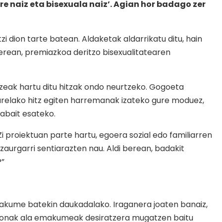
ire naiz eta bisexuala naiz’. Agian hor badago zer
i dion tarte batean. Aldaketak aldarrikatu ditu, hain
 berean, premiazkoa deritzo bisexualitatearen
 luzeak hartu ditu hitzak ondo neurtzeko. Gogoeta
i garelako hitz egiten harremanak izateko gure moduez,
labait esateko.
i proiektuan parte hartu, egoera sozial edo familiarren
 zaurgarri sentiarazten nau. Aldi berean, badakit
?”
emakume batekin daukadalako. Iraganera joaten banaiz,
 gizonak ala emakumeak desiratzera mugatzen baitu