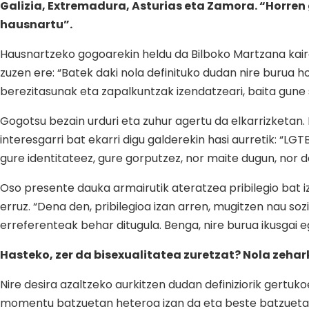
Galizia, Extremadura, Asturias eta Zamora. “Horren g
hausnartu”.
Hausnartzeko gogoarekin heldu da Bilboko Martzana kaira a
zuzen ere: “Batek daki nola definituko dudan nire burua h
berezitasunak eta zapalkuntzak izendatzeari, baita gune 
Gogotsu bezain urduri eta zuhur agertu da elkarrizketan. E
interesgarri bat ekarri digu galderekin hasi aurretik: “L
gure identitateez, gure gorputzez, nor maite dugun, nor d
Oso presente dauka armairutik ateratzea pribilegio bat iz
erruz. “Dena den, pribilegioa izan arren, mugitzen nau so
erreferenteak behar ditugula. Benga, nire burua ikusgai e
Hasteko, zer da bisexualitatea zuretzat? Nola zehar
Nire desira azaltzeko aurkitzen dudan definiziorik gertu
momentu batzuetan heteroa izan da eta beste batzuetan b