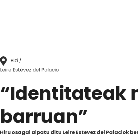
Bizi /
Leire Estévez del Palacio
“Identitateak 
barruan”
Hiru osagai aipatu ditu Leire Estevez del Palaciok b