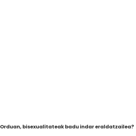
Orduan, bisexualitateak badu indar eraldatzailea?