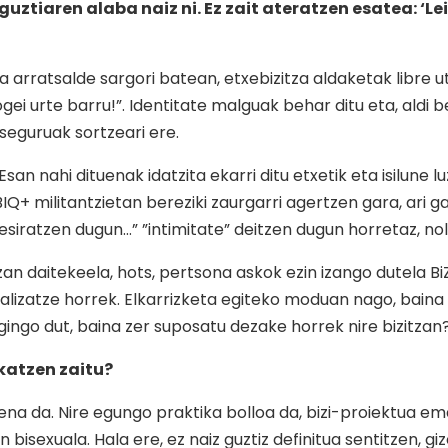
uztiaren alaba naiz ni. Ez zait ateratzen esatea: ‘Le
rratsalde sargori batean, etxebizitza aldaketak libre utz
ogei urte barru!”. Identitate malguak behar ditu eta, aldi
seguruak sortzeari ere.
san nahi dituenak idatzita ekarri ditu etxetik eta isilune
GTBIQ+ militantzietan bereziki zaurgarri agertzen gara, ar
esiratzen dugun…” ”intimitate” deitzen dugun horretaz, no
an daitekeela, hots, pertsona askok ezin izango dutela BiZ
zializatze horrek. Elkarrizketa egiteko moduan nago, baina
gingo dut, baina zer suposatu dezake horrek nire bizitzan
katzen zaitu?
koena da. Nire egungo praktika bolloa da, bizi-proiektua 
isexuala. Hala ere, ez naiz guztiz definitua sentitzen,