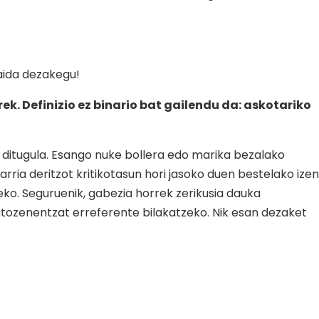
baida dezakegu!
ek. Definizio ez binario bat gailendu da: askotariko
 ditugula. Esango nuke bollera edo marika bezalako
rria deritzot kritikotasun hori jasoko duen bestelako izen
eko. Seguruenik, gabezia horrek zerikusia dauka
atozenentzat erreferente bilakatzeko. Nik esan dezaket