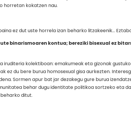
mo horretan kokatzen nau.
, baina ez dut uste horrela izan beharko litzakeenik… Ezta
te binarismoaren kontua; bereziki bisexual ez bitarr
la iruditeria kolektiboan: emakumeak eta gizonak gustuko
eak ez du bere burua homosexual gisa aurkezten. Interesga
ko dena. Sormen apur bat jar dezakegu gure burua izendatz
unitatea behar dugu identitate politikoa sortzeko eta d
beharko ditut.