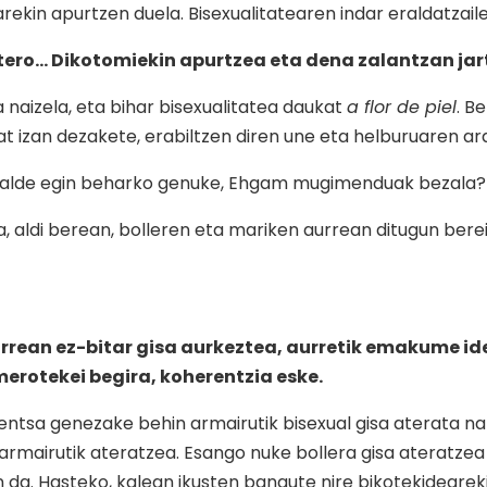
rekin apurtzen duela. Bisexualitatearen indar eraldatzaile
ero… Dikotomiekin apurtzea eta dena zalantzan jart
a naizela, eta bihar bisexualitatea daukat
a flor de piel
. B
 bat izan dezakete, erabiltzen diren une eta helburuaren a
en alde egin beharko genuke, Ehgam mugimenduak bezala?
, aldi berean, bolleren eta mariken aurrean ditugun bere
urrean ez-bitar gisa aurkeztea, aurretik emakume id
rotekei begira, koherentzia eske.
sa genezake behin armairutik bisexual gisa aterata nahi
rmairutik ateratzea. Esango nuke bollera gisa ateratzea e
da. Hasteko, kalean ikusten banaute nire bikotekidearekin,